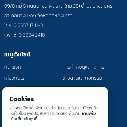
99/8 หมู่ 5 ถนนบางนา-ตราด (กม.38) ตำบลบางสมัคร
อำเภอบางปะกง จังหวัดฉะเชิงเทรา
โทร. 0 3857 1741-3
แฟกซ์. 0 3884 2418
เมนูเว็บไซต์
หน้าแรก
การกำกับดูแลกิจการ
เกี่ยวกับเรา
ข่าวสารและกิจกรรม
ผลิตภัณฑ์และบริการ
นักลงทุนสัมพันธ์
Cookies
การพัฒนาอย่างยั่งยืน
ติดต่อเรา
พวกเราใช้คุกกี้ เพื่อปรับแต่งเนื้อหาและวิเคราะห์การเข้า
แจ้งเบาะแสการทุจริต
ชมเว็บไซต์ เพื่อประสบการณ์ที่ดีของผู้ใช้งาน
อ่านเพิ่ม
เติมเกี่ยวกับคุกกี้