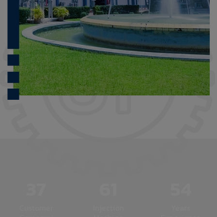
37
61
54
Customer
Injection
Years