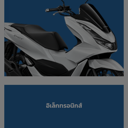
อิเล็กทรอนิกส์