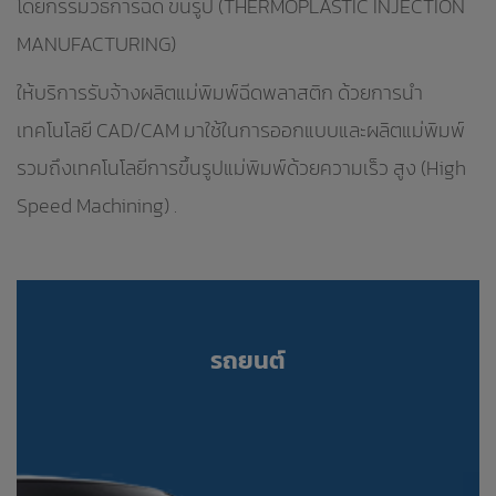
โดยกรรมวิธีการฉีด ขึ้นรูป (THERMOPLASTIC INJECTION
MANUFACTURING)
ให้บริการรับจ้างผลิตแม่พิมพ์ฉีดพลาสติก ด้วยการนำ
เทคโนโลยี CAD/CAM มาใช้ในการออกแบบและผลิตแม่พิมพ์
รวมถึงเทคโนโลยีการขึ้นรูปแม่พิมพ์ด้วยความเร็ว สูง (High
Speed Machining) .
รถยนต์