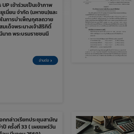
ร UP เข้าร่วมเป็นเจ้าภาพ
หยูเนี่ยน จำกัด (มหาชน)และ
ุ่มในการบำเพ็ญกุศลถวาย
เด็จพระนางเจ้าสิริกิติ์
นีนาถ พระบรมราชชนนี
อ่านต่อ
กกล่าวเรียกประชุมสามัญ
จำปี ครั้งที่ 33 ( เผยแพร่วัน
 เดือน มีนาคม 2569)