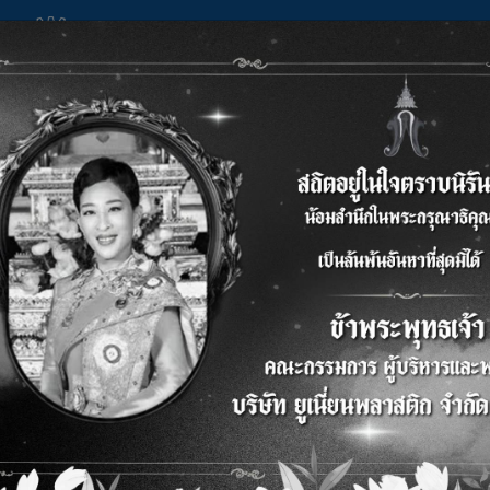
ารพัฒนาอย่างยั่งยืน
การกำกับดูแลกิจการ
นักลงทุนสัมพันธ์
ข่า
ERFORMANCE PLASTIC 
astic parts manufacturing industry"